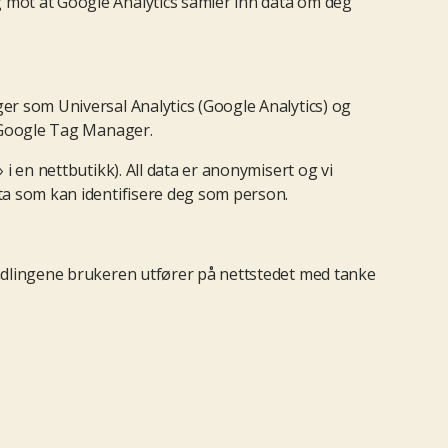
 mot at Google Analytics samler inn data om deg
er som Universal Analytics (Google Analytics) og
a Google Tag Manager.
i en nettbutikk). All data er anonymisert og vi
ta som kan identifisere deg som person.
andlingene brukeren utfører på nettstedet med tanke