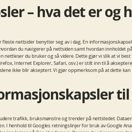
ler – hva det er og 
 fleste nettsider benytter seg av i dag. En informasjonskapsel e
 hvordan du navigerer på nettsiden samt hvordan innholdet på 
 nettleser du bruker og så videre. Dette gjør vi slik at vi best
efox, Internet Explorer, Safari, osv.) er stilt inn til å aksep
pslene ikke blir akseptert. Vi gjør oppmerksom på at dette kan
ormasjonskapsler til
tudere trafikk, bruksmønstre og trender på nettstedet. Datae
. I henhold til Googles retningslinjer for bruk av Google Anal