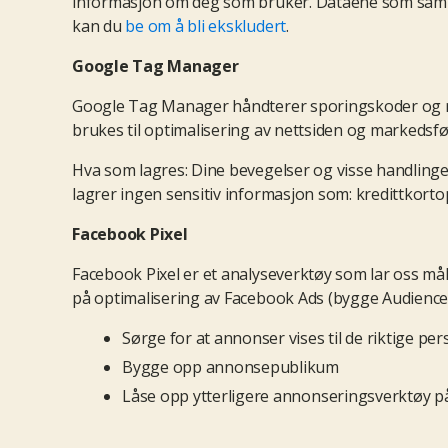
informasjon om deg som bruker. Dataene som samles
kan du
be om å bli ekskludert
.
Google Tag Manager
Google Tag Manager håndterer sporingskoder og refe
brukes til optimalisering av nettsiden og markedsf
Hva som lagres: Dine bevegelser og visse handlinger 
lagrer ingen sensitiv informasjon som: kredittkort
Facebook
Pixel
Facebook Pixel er et analyseverktøy som lar oss må
på optimalisering av Facebook Ads (bygge Audience
Sørge for at annonser vises til de riktige pe
Bygge opp annonsepublikum
Låse opp ytterligere annonseringsverktøy 