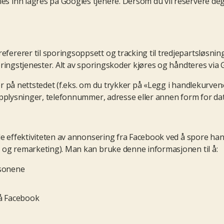
 inn lagres på Googles tjenere. Dersom du vil reservere deg
rerer til sporingsoppsett og tracking til tredjepartsløsning
øringstjenester. Alt av sporingskoder kjøres og håndteres vi
på nettstedet (f.eks. om du trykker på «Legg i handlekurven» 
opplysninger, telefonnummer, adresse eller annen form for da
le effektiviteten av annonsering fra Facebook ved å spore h
 og remarketing). Man kan bruke denne informasjonen til å:
rsonene
på Facebook